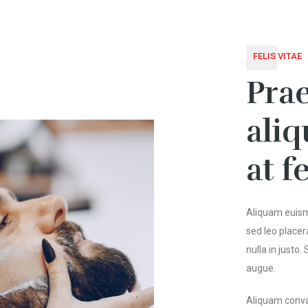
FELIS VITAE
Pra
ali
at 
Aliquam euismo
sed leo placer
nulla in justo
augue.
Aliquam conval